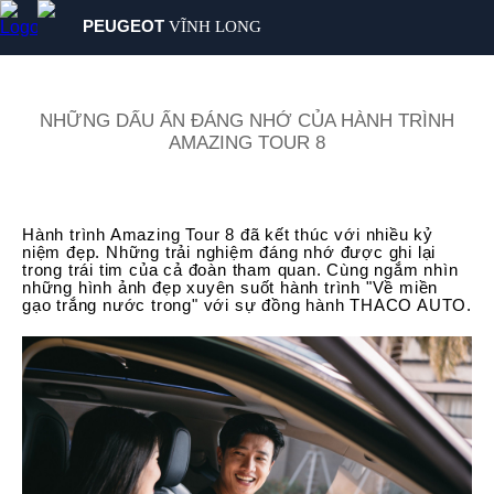
PEUGEOT
VĨNH LONG
SẢN PHẨM
MUA XE
NHỮNG DẤU ẤN ĐÁNG NHỚ CỦA HÀNH TRÌNH
AMAZING TOUR 8
DỊCH VỤ
GIỚI THIỆU
TIN TỨC
Hành trình Amazing Tour 8 đã kết thúc với nhiều kỷ
LIÊN HỆ
niệm đẹp. Những trải nghiệm đáng nhớ được ghi lại
trong trái tim của cả đoàn tham quan. Cùng ngắm nhìn
CHÍNH SÁCH
những hình ảnh đẹp xuyên suốt hành trình "Về miền
gạo trắng nước trong" với sự đồng hành THACO AUTO.